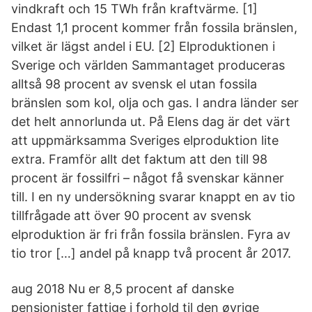
vindkraft och 15 TWh från kraftvärme. [1]
Endast 1,1 procent kommer från fossila bränslen,
vilket är lägst andel i EU. [2] Elproduktionen i
Sverige och världen Sammantaget produceras
alltså 98 procent av svensk el utan fossila
bränslen som kol, olja och gas. I andra länder ser
det helt annorlunda ut. På Elens dag är det värt
att uppmärksamma Sveriges elproduktion lite
extra. Framför allt det faktum att den till 98
procent är fossilfri – något få svenskar känner
till. I en ny undersökning svarar knappt en av tio
tillfrågade att över 90 procent av svensk
elproduktion är fri från fossila bränslen. Fyra av
tio tror […] andel på knapp två procent år 2017.
aug 2018 Nu er 8,5 procent af danske
pensionister fattige i forhold til den øvrige