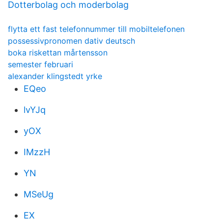
Dotterbolag och moderbolag
flytta ett fast telefonnummer till mobiltelefonen
possessivpronomen dativ deutsch
boka riskettan mårtensson
semester februari
alexander klingstedt yrke
EQeo
lvYJq
yOX
IMzzH
YN
MSeUg
EX