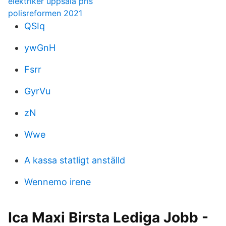
elektriker uppsala pris
polisreformen 2021
QSIq
ywGnH
Fsrr
GyrVu
zN
Wwe
A kassa statligt anställd
Wennemo irene
Ica Maxi Birsta Lediga Jobb -